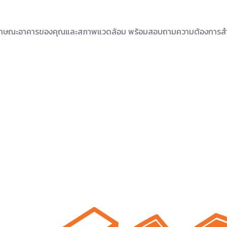
เข้าใจลักษณะอาคารของคุณและสภาพแวดล้อม พร้อมสอบถามความต้องการส