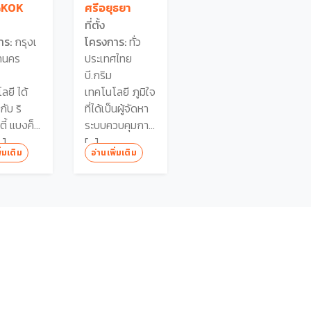
GKOK
ศรีอยุธยา
ที่ตั้ง
าร:
กรุงเ
โครงการ:
ทั่ว
านคร
ประเทศไทย
บี.กริม
ลยี ได้
เทคโนโลยี ภูมิใจ
กับ ริ
ที่ได้เป็นผู้จัดหา
ิตี้ แบงค็
ระบบควบคุมการ
…]
[…]
ิ่มเติม
อ่านเพิ่มเติม