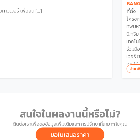
BAN
ิ่งทาวเวอร์ เพื่อสน […]
ที่ตั้ง
โครงก
ทพมห
บี.กริม
เทคโนโ
ร่วมมือ
เวอร์ ซ
อก ( [
อ่านเพ
สนใจในผลงานนี้หรือไม่?
ติดต่อเราเพื่อขอข้อมูลเพิ่มเติมและการปรึกษาที่เหมาะกับคุณ
ขอใบเสนอราคา