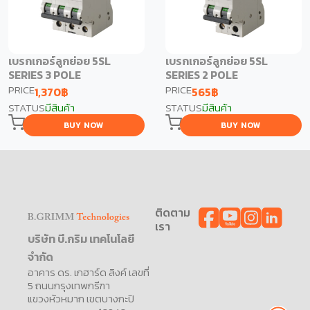
เบรกเกอร์ลูกย่อย 5SL
เบรกเกอร์ลูกย่อย 5SL
SERIES 3 POLE
SERIES 2 POLE
PRICE
PRICE
1,370
฿
565
฿
STATUS
มีสินค้า
STATUS
มีสินค้า
BUY NOW
BUY NOW
ติดตาม
เรา
บริษัท บี.กริม เทคโนโลยี
จำกัด
อาคาร ดร. เกฮาร์ด ลิงค์ เลขที่
5 ถนนกรุงเทพกรีฑา
แขวงหัวหมาก เขตบางกะปิ