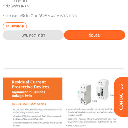
กำหนด
* ขั้วไฟฟ้า 1P+N
* ค่ากระแสพิกัดเลือกใช้ 25A 40A 63A 80A
อ่านเพิ่มเติม
เพิ่มลงตะกร้า
ซื้อเลย