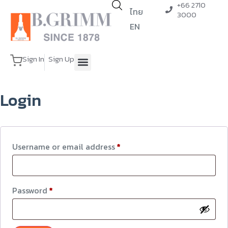
+66 2710
ไทย
3000
EN
Sign In
Sign Up
Login
Username or email address
*
Password
*