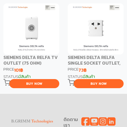
SIEMENS DELTA RELFA TV
SIEMENS DELTA RELFA
OUTLET (75 OHM)
SINGLE SOCKET OUTLET,
UNIVERSAL WITH
PRICE
PRICE
101
฿
73
฿
GROUND & SHUTTER
STATUS
มีสินค้า
STATUS
มีสินค้า
BUY NOW
BUY NOW
ติดตาม
เรา