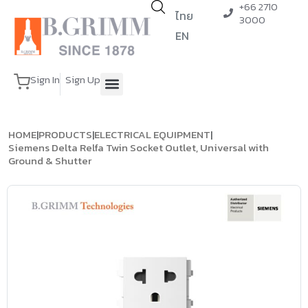
+66 2710
ไทย
3000
EN
Sign In
Sign Up
HOME
|
PRODUCTS
|
ELECTRICAL EQUIPMENT
|
Siemens Delta Relfa Twin Socket Outlet, Universal with
Ground & Shutter