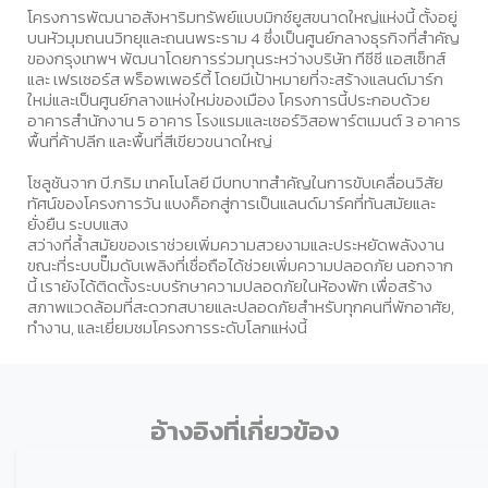
โครงการพัฒนาอสังหาริมทรัพย์แบบมิกซ์ยูสขนาดใหญ่แห่งนี้ ตั้งอยู่
บนหัวมุมถนนวิทยุและถนนพระราม 4 ซึ่งเป็นศูนย์กลางธุรกิจที่สำคัญ
ของกรุงเทพฯ พัฒนาโดยการร่วมทุนระหว่างบริษัท ทีซีซี แอสเซ็ทส์
และ เฟรเซอร์ส พร็อพเพอร์ตี้ โดยมีเป้าหมายที่จะสร้างแลนด์มาร์ก
ใหม่และเป็นศูนย์กลางแห่งใหม่ของเมือง โครงการนี้ประกอบด้วย
อาคารสำนักงาน 5 อาคาร โรงแรมและเซอร์วิสอพาร์ตเมนต์ 3 อาคาร
พื้นที่ค้าปลีก และพื้นที่สีเขียวขนาดใหญ่
โซลูชันจาก บี.กริม เทคโนโลยี มีบทบาทสำคัญในการขับเคลื่อนวิสัย
ทัศน์ของโครงการวัน แบงค็อกสู่การเป็นแลนด์มาร์คที่ทันสมัยและ
ยั่งยืน ระบบแสง
สว่างที่ล้ำสมัยของเราช่วยเพิ่มความสวยงามและประหยัดพลังงาน
ขณะที่ระบบปั๊มดับเพลิงที่เชื่อถือได้ช่วยเพิ่มความปลอดภัย นอกจาก
นี้ เรายังได้ติดตั้งระบบรักษาความปลอดภัยในห้องพัก เพื่อสร้าง
สภาพแวดล้อมที่สะดวกสบายและปลอดภัยสำหรับทุกคนที่พักอาศัย,
ทำงาน, และเยี่ยมชมโครงการระดับโลกแห่งนี้
อ้างอิงที่เกี่ยวข้อง