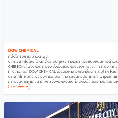
DOW CHEMICAL
ที่ตั้งโครงการ:
มาบตาพุด
บี.กริม เทคโนโลยี ได้ติดตั้งระบบคูลลิ่งทาวเวอร์ เพื่อสนับสนุนการด
CHEMICAL ในจังหวัดระยอง ซึ่งเป็นส่วนหนึ่งของการจัดการระบบทำค
ทางเคมีภัณฑ์ DOW CHEMICAL เป็นบริษัทเคมีภัณฑ์ชั้นนำระดับโลก โดย
ประเทศไทย มีความต้องการระบบทำความเย็นที่มีประสิทธิภาพสูงและเสถี
กระบวนการผลิตขนาดใหญ่ ซึ่งหอหล่อเย็นที่ติดตั้งนี้จะช่วยควบคุมอุณห
อัตราการไหลที่สูงอย่างต่อเนื่องรายละเอียดทางเทคนิคของโซลูชัน บี.กริ
อ่านเพิ่มเติม
การติดตั้งระบบคูลลิ่งทาวเวอร์ ให้แก่ DOW CHEMICAL ณ สถานที่ตั้งท
โซลูชันทางเทคนิคนี้ได้รับการออกแบบให้มีคุณสมบัติตรงตามข้อกำหนด
ของอุตสาหกรรมเคมีภัณฑ์ หอหล่อเย็นมีขนาด 10 x 10 m และประกอบด้วย 1
สามารถรองรับอัตราการไหลของน้ำหล่อเย็นได้ถึง 1,290 m3/hr เพื่อรั
ความเสถียรของกระบวนการผลิต