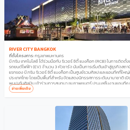
RIVER CITY BANGKOK
ที่ตั้งโครงการ:
กรุงเทพมหานคร
บี.กริม เทคโนโลยี ได้ร่วมมือกับ ริเวอร์ ซิตี้ แบงค็อก (RCB) ในการติดตั
รถยนต์ไฟฟ้า (EV) จำนวน 3 หัวชาร์จ นับเป็นการเริ่มต้นเข้าสู่ธุรกิจสถ
แรกของ บี.กริม ริเวอร์ ซิตี้ แบงค็อก เป็นศูนย์รวมศิลปะและแอนทีคที่ใหญ่ท
ประเทศไทย โดยเป็นพื้นที่สำหรับจัดแสดงนิทรรศการระดับนานาชาติ เปิดโ
พบปะกับศิลปิน เข้าร่วมการสนทนา ชมภาพยนตร์ ประมูลชิ้นงานแอนทีค 
หรือเรียนรู้ถึงคุณค่าของงานศิลปะไทยร่วมสมัย ทั้งนี้ ริเวอร์ ซิตี้ แบงค็อก
อ่านเพิ่มเติม
ชาร์จรถไฟฟ้าแล้วตั้งแต่วันศุกร์ที่ 7 เมษายน 2566 เป็นต้นไป ด้วยความมุ่
พัฒนาอย่างยั่งยืน บี.กริม เทคโนโลยี ได้ร่วมกับพันธมิตรในการพัฒน
วงจร ตั้งแต่การออกแบบ จัดหา ติดตั้ง ไปจนถึงการบำรุงรักษา เพื่อให้บ
เดียวครบจบทุกขั้นตอน พร้อมทางเลือกในการใช้พลังงานสะอาดด้วยร
และมีทางเลือกในการลงทุนเพื่อเพิ่มความยืดหยุ่นให้แก่ผู้ประกอบการ