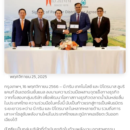
พฤศจิกายน 25, 2025
กรุงเทพฯ
,
16 พฤศจิกายน 2566 – บี.กริม เทคโนโลยี และ ปิโตรนาส ลูบริ
แคนท์ อินเตอร์เนชั่นแนล ลงนามความร่วมมือผสานจุดแข็งทางธุรกิจ
จากทั้งสองกลุ่มบริษัท เพื่อพัฒนาโอกาสทางธุรกิจตลาดน้ำมันหล่อลื่น
ในประเทศไทย ความร่วมมือในครั้งนี้ นับเป็นก้าวแรกสู่การเป็นพันธมิตร
ระยะยาวระหว่าง บี.กริม และ ปิโตรนาส ในหลากหลายด้าน รวมถึงการ
เสาะหาโซลูชันพลังงานใหม่ในประเทศไทยและภูมิภาคเอเชียตะวันออก
เฉียงใต้
บี.กริม
เป็นกลุ่มบริษัทที่ดำเนินธุรกิจในด้านพลังงาน อุตสาหกรรม