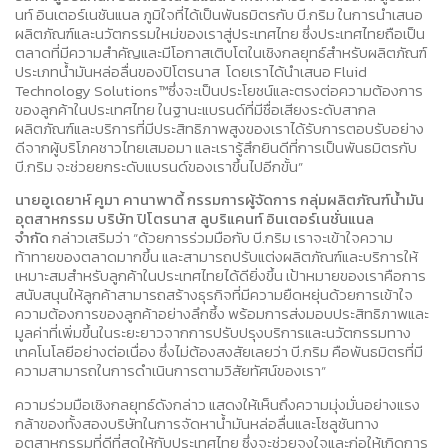
นท์ อินเตอร์เนชันแนล ภูมิใจที่ได้เป็นพันธมิตรกับ บี.กริม ในการนำเสนอ
ผลิตภัณฑ์และนวัตกรรมใหม่ของเราสู่ประเทศไทย ซึ่งประเทศไทยถือเป็น
ตลาดที่มีความสำคัญและมีโอกาสเติบโตในเชิงกลยุทธ์สำหรับผลิตภัณฑ์
ประเภทน้ำมันหล่อลื่นของปิโตรนาส โดยเราได้นำเสนอ Fluid
Technology Solutions™ซึ่งจะเป็นประโยชน์และตรงต่อความต้องการ
ของลูกค้าในประเทศไทย ในฐานะแบรนด์ที่มีชื่อเสียงระดับสากล
ผลิตภัณฑ์และบริการที่มีประสิทธิภาพสูงของเราได้รับการตอบรับอย่าง
ดีจากผู้บริโภคชาวไทยเสมอมา และเรารู้สึกยินดีที่การเป็นพันธมิตรกับ
บี.กริม จะช่วยยกระดับแบรนด์ของเราขึ้นไปอีกขั้น”
นายอูเดยาห์ คูมา คานาพาดี้ กรรมการผู้จัดการ กลุ่มผลิตภัณฑ์น้ำมัน
อุตสาหกรรม บริษัท ปิโตรนาส ลูบริแคนท์ อินเตอร์เนชั่นแนล
จำกัด
กล่าวเสริมว่า “ด้วยการร่วมมือกับ บี.กริม เราจะเข้าใจความ
ท้าทายของตลาดมากขึ้น และสามารถปรับแต่งผลิตภัณฑ์และบริการให้
เหมาะสมสำหรับลูกค้าในประเทศไทยได้ดียิ่งขึ้น เป้าหมายของเราคือการ
สนับสนุนให้ลูกค้าสามารถสร้างธุรกิจที่มีความยืดหยุ่นด้วยการเข้าใจ
ความต้องการของลูกค้าอย่างลึกซึ้ง พร้อมการส่งมอบประสิทธิภาพและ
มูลค่าที่เพิ่มขึ้นในระยะยาวจากการปรับปรุงบริการและนวัตกรรมทาง
เทคโนโลยีอย่างต่อเนื่อง ซึ่งไม่ต้องสงสัยเลยว่า บี.กริม คือพันธมิตรที่มี
ความสามารถในการดำเนินการตามวิสัยทัศน์ของเรา”
ความร่วมมือเชิงกลยุทธ์ดังกล่าว แสดงให้เห็นถึงความมุ่งมั่นอย่างแรง
กล้าของทั้งสองบริษัทในการจัดหาน้ำมันหล่อลื่นและโซลูชันทาง
อุตสาหกรรมที่ดีที่สุดให้กับประเทศไทย ซึ่งจะช่วยจูงใจและก่อให้เกิดการ