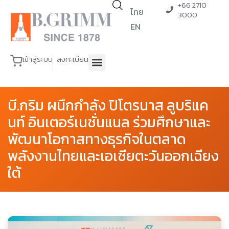
+66 2710
ไทย
3000
EN
เข้าสู่ระบบ
ลงทะเบียน
บี.กริม ผนึกกำลัง ปิโตรนาส ลูบริแค
นท์ อินเตอร์เนชั่นแนล ร่วมศึกษาและ
พัฒนาโอกาสทางธุรกิจในตลาด
พลังงานไทยและเอเชียตะวันออกเฉียง
ใต้