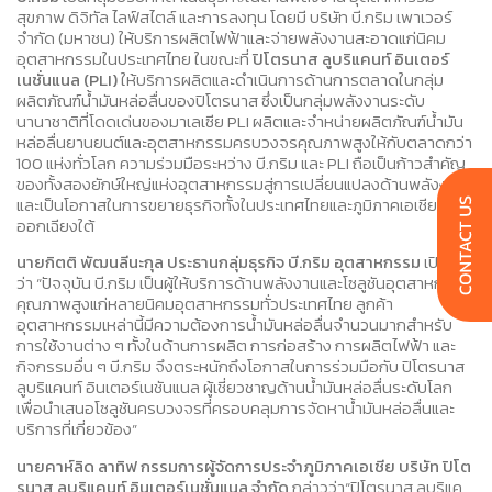
สุขภาพ ดิจิทัล ไลฟ์สไตล์ และการลงทุน โดยมี บริษัท บี.กริม เพาเวอร์
จำกัด (มหาชน) ให้บริการผลิตไฟฟ้าและจ่ายพลังงานสะอาดแก่นิคม
อุตสาหกรรมในประเทศไทย ในขณะที่
ปิโตรนาส ลูบริแคนท์ อินเตอร์
เนชั่นแนล
(PLI)
ให้บริการผลิตและดำเนินการด้านการตลาดในกลุ่ม
ผลิตภัณฑ์น้ำมันหล่อลื่นของปิโตรนาส ซึ่งเป็นกลุ่มพลังงานระดับ
นานาชาติที่โดดเด่นของมาเลเซีย PLI ผลิตและจำหน่ายผลิตภัณฑ์น้ำมัน
หล่อลื่นยานยนต์และอุตสาหกรรมครบวงจรคุณภาพสูงให้กับตลาดกว่า
100 แห่งทั่วโลก ความร่วมมือระหว่าง บี.กริม และ PLI ถือเป็นก้าวสำคัญ
ของทั้งสองยักษ์ใหญ่แห่งอุตสาหกรรมสู่การเปลี่ยนแปลงด้านพลังงาน
และเป็นโอกาสในการขยายธุรกิจทั้งในประเทศไทยและภูมิภาคเอเชียตะวัน
ออกเฉียงใต้
นายกิตติ พัฒนลีนะกุล ประธานกลุ่มธุรกิจ บี.กริม อุตสาหกรรม
เปิดเผย
ว่า “ปัจจุบัน บี.กริม เป็นผู้ให้บริการด้านพลังงานและโซลูชันอุตสาหกรรม
คุณภาพสูงแก่หลายนิคมอุตสาหกรรมทั่วประเทศไทย ลูกค้า
อุตสาหกรรมเหล่านี้มีความต้องการน้ำมันหล่อลื่นจำนวนมากสำหรับ
การใช้งานต่าง ๆ ทั้งในด้านการผลิต การก่อสร้าง การผลิตไฟฟ้า และ
กิจกรรมอื่น ๆ บี.กริม จึงตระหนักถึงโอกาสในการร่วมมือกับ ปิโตรนาส
ลูบริแคนท์ อินเตอร์เนชันแนล ผู้เชี่ยวชาญด้านน้ำมันหล่อลื่นระดับโลก
เพื่อนำเสนอโซลูชันครบวงจรที่ครอบคลุมการจัดหาน้ำมันหล่อลื่นและ
บริการที่เกี่ยวข้อง”
นายคาห์ลิด ลาทิฟ กรรมการผู้จัดการประจำภูมิภาคเอเชีย บริษัท ปิโต
รนาส ลูบริแคนท์ อินเตอร์เนชั่นแนล จำกัด
กล่าวว่า“ปิโตรนาส ลูบริแค